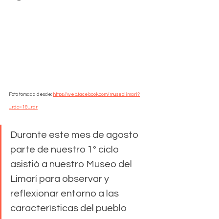
Foto tomada desde: 
https://web.facebook.com/museolimari?
_rdc=1&_rdr
Durante este mes de agosto 
parte de nuestro 1º ciclo 
asistió a nuestro Museo del 
Limarí para observar y 
reflexionar entorno a las 
características del pueblo 