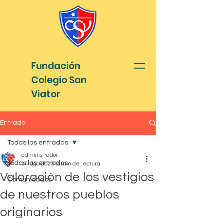
Fundación
Colegio San
Viator
Entrada
Todas las entradas
administrador
Todas las entradas
24 ago 2022
2 min de lectura
Valoración de los vestigios
Comunicados
de nuestros pueblos
originarios