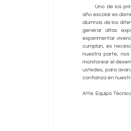
	Uno de los principales desafíos que enfrentamos como gestión colegial para este 
año escolar es dismi
alumnas de los dife
generar altas exp
experimentar vivenc
cumplan, es necesar
nuestra parte, nos
monitorear el desem
ustedes, para avanz
confianza en nuestr
Atte. Equipo Técnic