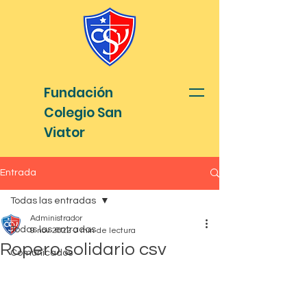
Fundación
Colegio San
Viator
Entrada
Todas las entradas
Administrador
Todas las entradas
9 nov 2022
0 min de lectura
Ropero solidario csv
Comunicados