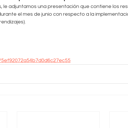
s, le adjuntamos una presentación que contiene los res
urante el mes de junio con respecto a la implementaci
endizajes). 
l.ly/5ef92072a54b7d0d6c27ec55