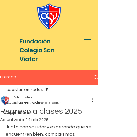
Fundación
Colegio San
Viator
Entrada
Todas las entradas
Administrador
Todas las entradas
12 feb 2025
1 min de lectura
Regreso a clases 2025
Comunicados
Actualizado:
14 feb 2025
Junto con saludar y esperando que se 
encuentren bien, compartimos 