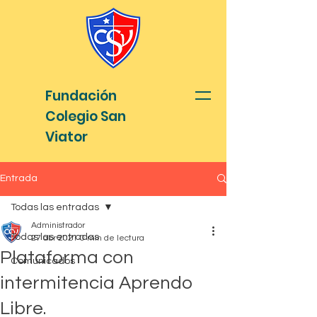
Fundación
Colegio San
Viator
Entrada
Todas las entradas
Administrador
Todas las entradas
27 abr 2021
0 min de lectura
Plataforma con
Comunicados
intermitencia Aprendo
Libre.