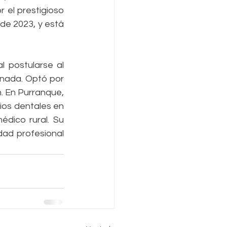
trabajó en el manuscrito, que finalmente fue seleccionado y publicado por el prestigioso 
de 2023, y está 
 postularse al 
nada. Optó por 
. En Purranque, 
ios dentales en 
dico rural. Su 
ad profesional 