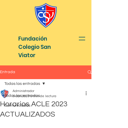
Fundación
Colegio San
Viator
Entrada
Todas las entradas
Administrador
Todas las entradas
5 abr 2023
0 min de lectura
Horarios ACLE 2023
Comunicados
ACTUALIZADOS