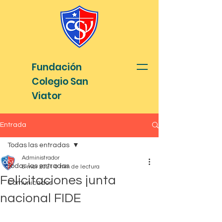
Fundación
Colegio San
Viator
Entrada
Todas las entradas
Administrador
Todas las entradas
8 mar 2021
0 min de lectura
Felicitaciones junta
Comunicados
nacional FIDE