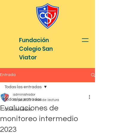
Fundación
Colegio San
Viator
Entrada
Todas las entradas
administrador
Todas las entradas
19 jul 2023
1 min de lectura
Evaluaciones de
Comunicados
monitoreo intermedio
2023