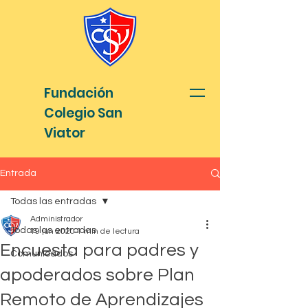
Fundación
Colegio San
Viator
Entrada
Todas las entradas
Administrador
Todas las entradas
19 jun 2020
1 min de lectura
Encuesta para padres y
Comunicados
apoderados sobre Plan
Remoto de Aprendizajes