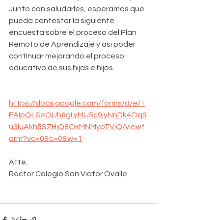
Junto con saludarles, esperamos que 
pueda contestar la siguiente 
encuesta sobre el proceso del Plan 
Remoto de Aprendizaje y así poder 
continuar mejorando el proceso 
educativo de sus hijas e hijos.
https://docs.google.com/forms/d/e/1
FAIpQLSeQUh6gLyMU5c9jyNnDk4Oq9
u3luAkh5SZHjQ8OxMNMypTVlQ/viewf
orm?vc=0&c=0&w=1
Atte. 
Rector Colegio San Viator Ovalle.