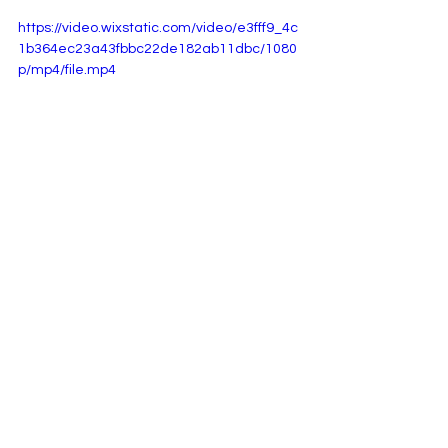
https://video.wixstatic.com/video/e3fff9_4c
1b364ec23a43fbbc22de182ab11dbc/1080
p/mp4/file.mp4