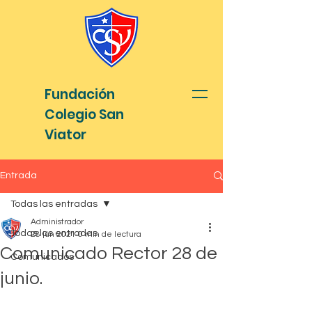
Fundación
Colegio San
Viator
Entrada
Todas las entradas
Administrador
Todas las entradas
28 jun 2021
0 min de lectura
Comunicado Rector 28 de
Comunicados
junio.