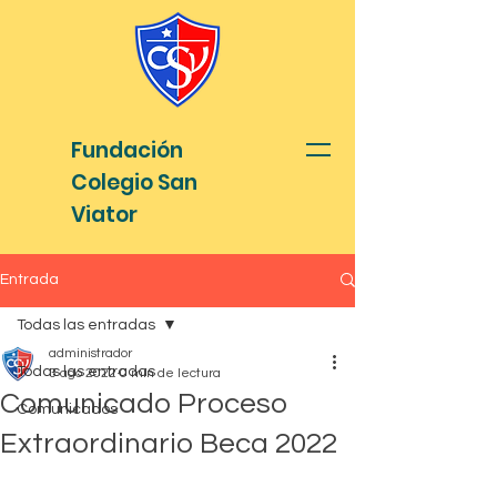
Fundación
Colegio San
Viator
Entrada
Todas las entradas
administrador
Todas las entradas
3 ago 2022
0 min de lectura
Comunicado Proceso
Comunicados
Extraordinario Beca 2022