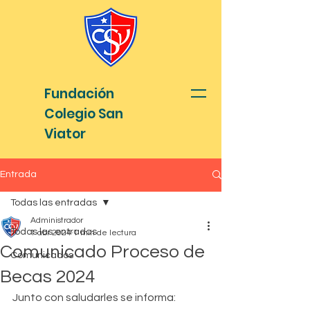
Fundación
Colegio San
Viator
Entrada
Todas las entradas
Administrador
Todas las entradas
1 abr 2024
1 min de lectura
Comunicado Proceso de
Comunicados
Becas 2024
Junto con saludarles se informa: 