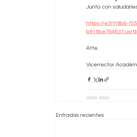
Junto con saludarle
https://e3fff9b6-f5
b919be764637.usrf
Atte.
Vicerrector Académ
Entradas recientes