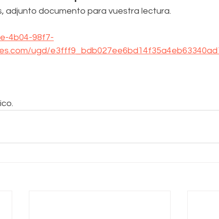
s, adjunto documento para vuestra lectura.
5e-4b04-98f7-
iles.com/ugd/e3fff9_bdb027ee6bd14f35a4eb63340ad
ico.