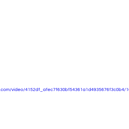
tic.com/video/4152df_afec7f630bf54361a1d4935676f3c0b4/1