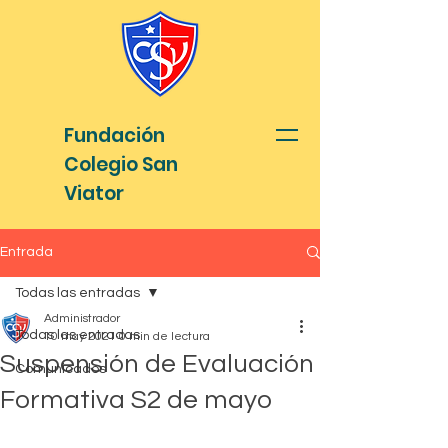
Fundación
Colegio San
Viator
Entrada
Todas las entradas
Administrador
Todas las entradas
10 may 2021
0 min de lectura
Suspensión de Evaluación
Comunicados
Formativa S2 de mayo