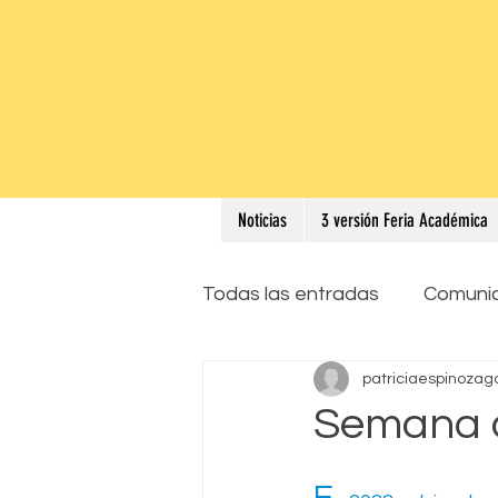
Noticias
3 versión Feria Académica
Todas las entradas
Comuni
patriciaespinozag
Semana d
E