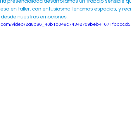
 la presencialidad desarrollamos un trabajo sensible q
ceso en taller, con entusiasmo llenamos espacios, y r
y desde nuestras emociones.
tic.com/video/2a8b86_40b1d048c74342709beb41671fbbccd5/