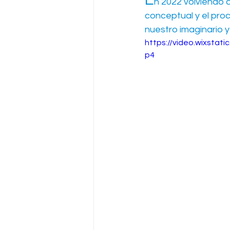
n 2022 volviendo a
conceptual y el pro
nuestro imaginario 
https://video.wixsta
p4