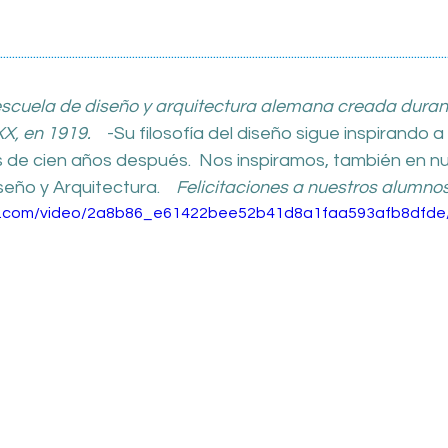
.....................................................................................................................................................
scuela de diseño y arquitectura alemana creada duran
, en 1919.    
-Su filosofía del diseño sigue inspirando a
s de
 cien años después
.  Nos inspiramos, también en nu
seño y Arquitectura.  
 Felicitaciones a nuestros alumnos
tic.com/video/2a8b86_e61422bee52b41d8a1faa593afb8dfde/