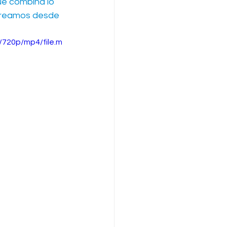
ue combina lo 
ecreamos desde 
720p/mp4/file.m