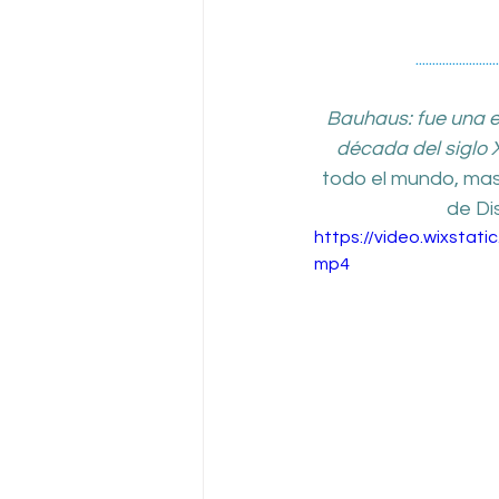
.........................
Bauhaus: fue una e
década del siglo XX
todo el mundo, ma
de Di
https://video.wixsta
mp4