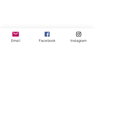
Email
Facebook
Instagram
Las actividades de convivencia 
escolar en el Colegio San Viator han 
sido un reflejo del compromiso de 
nuestra comunidad educativa por 
crear un ambiente inclusivo y 