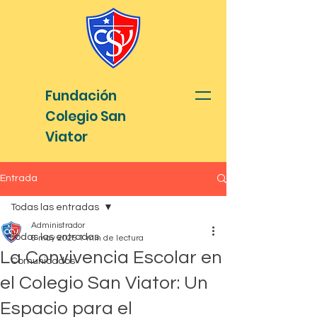
Fundación
Colegio San
Viator
Entrada
Todas las entradas
Administrador
Todas las entradas
6 may 2025
1 min de lectura
La Convivencia Escolar en
Comunicados
el Colegio San Viator: Un
Espacio para el