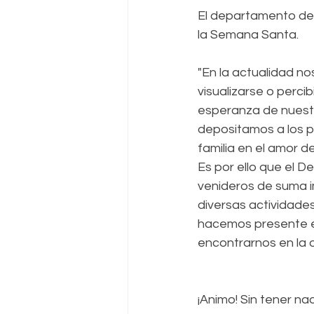
El departamento de p
la Semana Santa. 
"En la actualidad n
visualizarse o perci
esperanza de nuestr
depositamos a los pi
familia en el amor d
Es por ello que el 
venideros de suma i
diversas actividades
hacemos presente es
encontrarnos en la or
¡Animo! Sin tener na