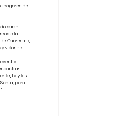
su hogares de 
do suele 
rnos a la 
 de Cuaresma, 
 y valor de 
 eventos 
encontrar 
ente; hoy les 
Santa, para 
."