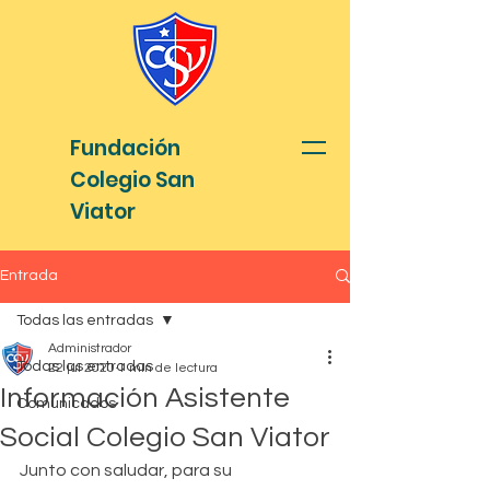
Fundación
Colegio San
Viator
Entrada
Todas las entradas
Administrador
Todas las entradas
22 jul 2020
1 min de lectura
Información Asistente
Comunicados
Social Colegio San Viator
Junto con saludar, para su 