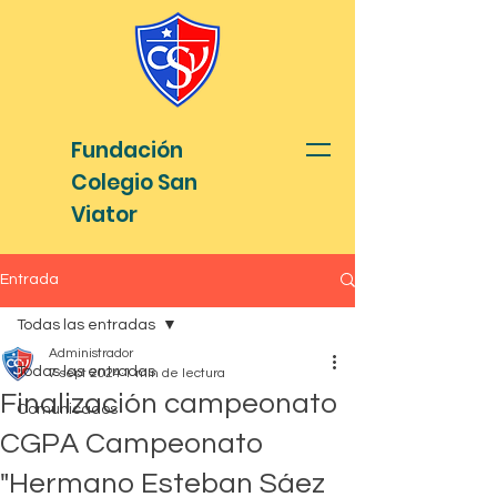
Fundación
Colegio San
Viator
Entrada
Todas las entradas
Administrador
Todas las entradas
7 sept 2024
1 min de lectura
Finalización campeonato
Comunicados
CGPA Campeonato
"Hermano Esteban Sáez