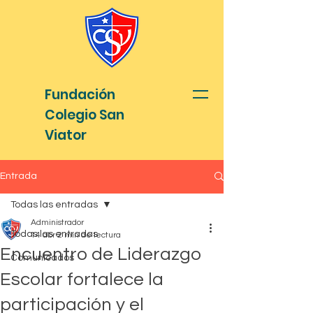
Fundación
Colegio San
Viator
Entrada
Todas las entradas
Administrador
Todas las entradas
14 abr
2 min de lectura
Encuentro de Liderazgo
Comunicados
Escolar fortalece la
participación y el