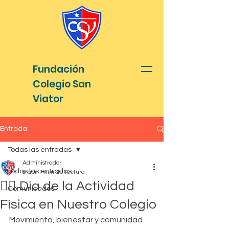
Fundación
Colegio San
Viator
Entrada
Todas las entradas
Administrador
Todas las entradas
6 abr
1 min de lectura
🏃‍♂️ Día de la Actividad
Comunicados
Física en Nuestro Colegio
Movimiento, bienestar y comunidad 