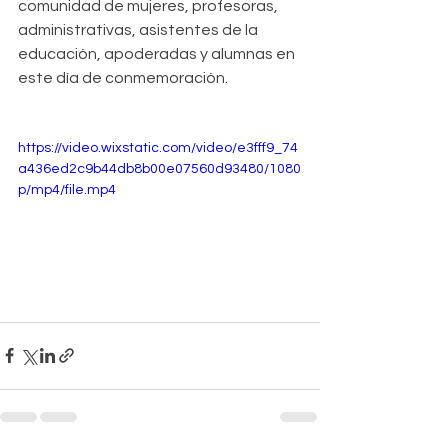
comunidad de mujeres, profesoras, 
administrativas, asistentes de la 
educación, apoderadas y alumnas en 
este día de conmemoración.
https://video.wixstatic.com/video/e3fff9_74
a436ed2c9b44db8b00e07560d93480/1080
p/mp4/file.mp4