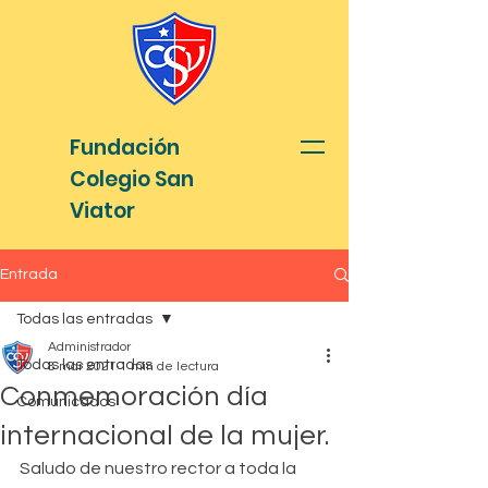
Fundación
Colegio San
Viator
Entrada
Todas las entradas
Administrador
Todas las entradas
8 mar 2021
1 min de lectura
Conmemoración día
Comunicados
internacional de la mujer.
Saludo de nuestro rector a toda la 