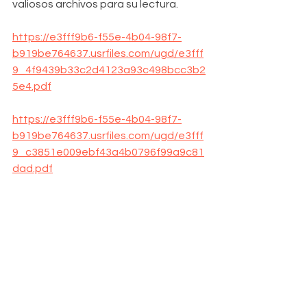
valiosos archivos para su lectura.
https://e3fff9b6-f55e-4b04-98f7-
b919be764637.usrfiles.com/ugd/e3fff
9_4f9439b33c2d4123a93c498bcc3b2
5e4.pdf
https://e3fff9b6-f55e-4b04-98f7-
b919be764637.usrfiles.com/ugd/e3fff
9_c3851e009ebf43a4b0796f99a9c81
dad.pdf