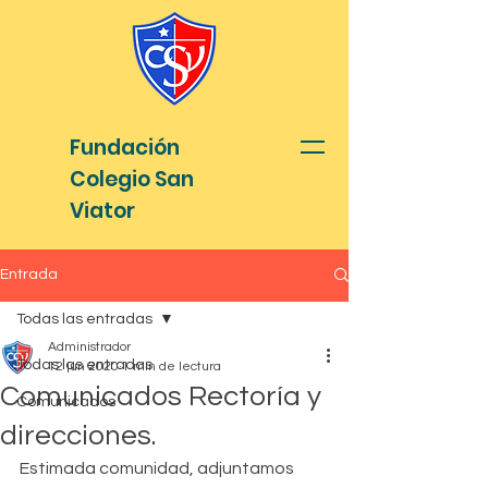
Fundación
Colegio San
Viator
Entrada
Todas las entradas
Administrador
Todas las entradas
12 jun 2020
1 min de lectura
Comunicados Rectoría y
Comunicados
direcciones.
Estimada comunidad, adjuntamos 