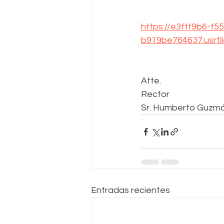
https://e3fff9b6-f5
b919be764637.usrf
Atte.
Rector 
Sr. Humberto Guzm
Entradas recientes