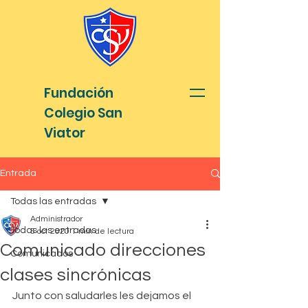
Fundación
Colegio San
Viator
Entrada
Todas las entradas
Administrador
Todas las entradas
5 oct 2020
1 min de lectura
Comunicado direcciones
Comunicados
clases sincrónicas
Junto con saludarles les dejamos el 