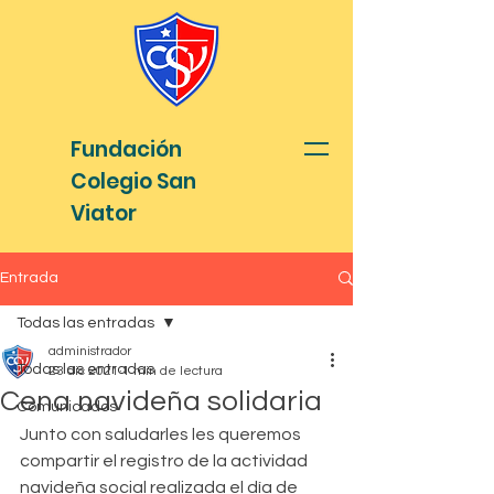
Fundación
Colegio San
Viator
Entrada
Todas las entradas
administrador
Todas las entradas
23 dic 2021
1 min de lectura
Cena navideña solidaria
Comunicados
Junto con saludarles les queremos 
compartir el registro de la actividad 
navideña social realizada el día de 