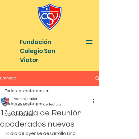
Fundación
Colegio San
Viator
Entrada
Todas las entradas
Administrador
Todas las entradas
3 abr 2024
1 min de lectura
1º jornada de Reunión
Comunicados
apoderados nuevos
El día de ayer se desarrolló una 